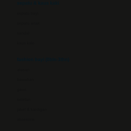
Beauty Barn
sepatu & kaus kaki
Bio Oil
sepatu bayi
Biolane
sepatu anak
Bite Fighters
sandal
Bizzi Growin
kaus kaki
Blackmores
fashion bayi (0bln-3thn)
Blooming Marvellous
atasan
Bonnels
bawahan
Bravado
gaun
Bruder
setelan
Brush Baby
jaket & kardigan
Buds Organics
aksesoris
Bugaboo
Buggygear