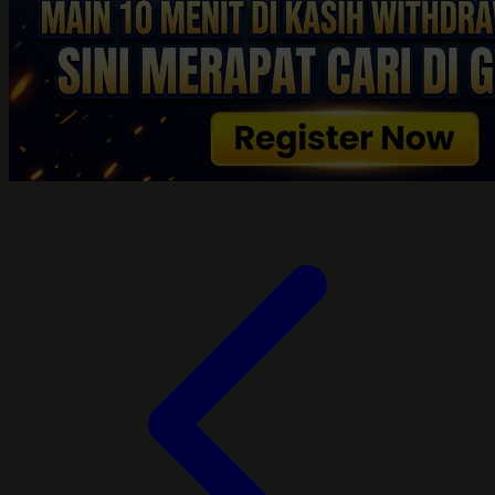
Twistshake
TY Toys
U
V
Veja
Vitaflow
Vtech
W
Waterland
Wellness
X