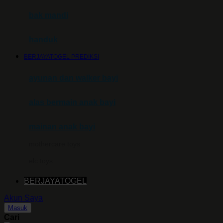
Moby
bak mandi
Momami
handuk
Mothercare
BERJAYATOGEL PREDIKSI
Mustela
My Buddy Tag
ayunan dan walker bayi
My K
alas bermain anak bayi
N
mainan anak bayi
Naif
mothercare toys
Nike
elc toys
Nordic Natural
BERJAYATOGEL
Nuby
Akun Saya
Nuna
Masuk
Cari
O